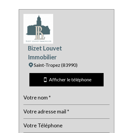
Leaflet
|
©
Jawg
Maps
|
© OpenStreetMap
statistiques
Bizet Louvet
Nombre d'habitants
4 452
Immobilier
Propriétaires (vs. locataires)
49,02 %
Saint-Tropez (83990)
Taxe habitation
20,08 %
Taxe foncière
12,80 %
Afficher le téléphone
Habitants de moins de 25 ans
19,45 %
Habitants de 25 à 55 ans
36,25 %
Habitants de plus de 55 ans
44,29 %
Nombre d'enfants par famille
0,61
Familles sans enfant
58,76 %