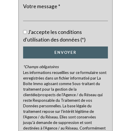
Familles avec 1 ou 2 enfants
3,07 %
Maisons
35,20 %
Appartements
64,80 %
Familles avec 3 enfants
2,95 %
J'accepte les conditions
d'utilisation des données (*)
ENVOYER
*Champs obligatoires
Les informations recueillies sur ce formulaire sont
enregistrées dans un fichier informatisé par La
Boite Immo agissant comme Sous-traitant du
traitement pour la gestion de la
clientèle/prospects de l'Agence / du Réseau qui
reste Responsable du Traitement de vos
Données personnelles. La base légale du
traitement repose sur l'intérêt légitime de
l'Agence / du Réseau. Elles sont conservées
jusqu'à demande de suppression et sont
destinées à l'Agence / au Réseau. Conformément