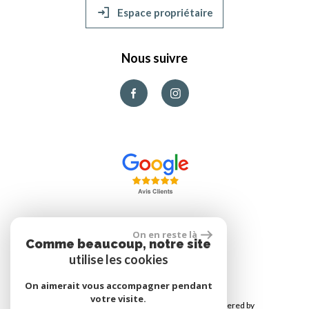
Espace propriétaire
Nous suivre
On en reste là
Comme beaucoup, notre site
réalisé par
utilise les cookies
On aimerait vous accompagner pendant
votre visite.
© 2026 | Tous droits réservés | Traduction powered by