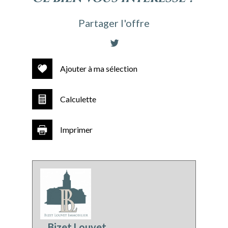
(83580)
Partager l'offre
+
−
Ajouter à ma sélection
Calculette
Imprimer
Leaflet
|
©
Jawg
Maps
|
© OpenStreetMap
École primaire
Bibliothèque
Bizet Louvet